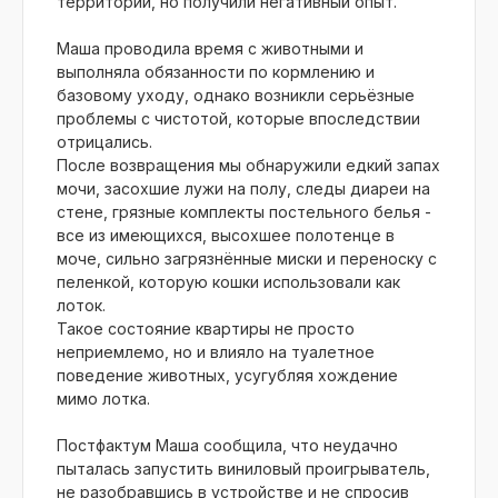
территории, но получили негативный опыт.
Маша проводила время с животными и
выполняла обязанности по кормлению и
базовому уходу, однако возникли серьёзные
проблемы с чистотой, которые впоследствии
отрицались.
После возвращения мы обнаружили едкий запах
мочи, засохшие лужи на полу, следы диареи на
стене, грязные комплекты постельного белья -
все из имеющихся, высохшее полотенце в
моче, сильно загрязнённые миски и переноску с
пеленкой, которую кошки использовали как
лоток.
Такое состояние квартиры не просто
неприемлемо, но и влияло на туалетное
поведение животных, усугубляя хождение
мимо лотка.
Постфактум Маша сообщила, что неудачно
пыталась запустить виниловый проигрыватель,
не разобравшись в устройстве и не спросив