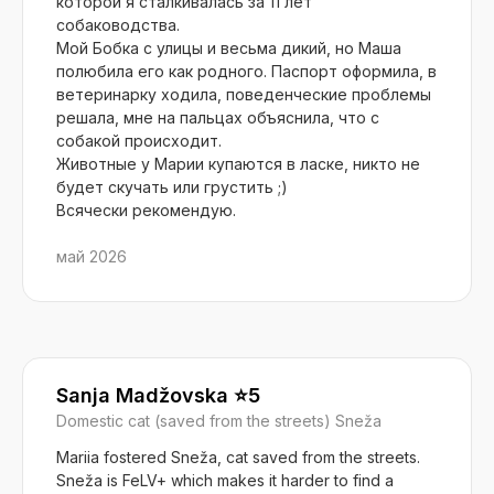
которой я сталкивалась за 11 лет
собаководства.
Мой Бобка с улицы и весьма дикий, но Маша
полюбила его как родного. Паспорт оформила, в
ветеринарку ходила, поведенческие проблемы
решала, мне на пальцах объяснила, что с
собакой происходит.
Животные у Марии купаются в ласке, никто не
будет скучать или грустить ;)
Всячески рекомендую.
май 2026
Sanja Madžovska ⭐️5
Domestic cat (saved from the streets) Sneža
Mariia fostered Sneža, cat saved from the streets.
Sneža is FeLV+ which makes it harder to find a